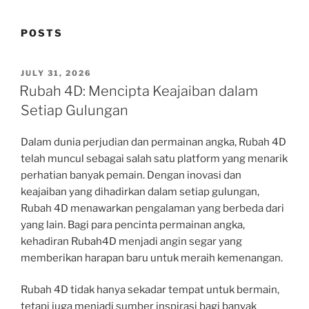
POSTS
POSTED
JULY 31, 2026
ON
Rubah 4D: Mencipta Keajaiban dalam
Setiap Gulungan
Dalam dunia perjudian dan permainan angka, Rubah 4D
telah muncul sebagai salah satu platform yang menarik
perhatian banyak pemain. Dengan inovasi dan
keajaiban yang dihadirkan dalam setiap gulungan,
Rubah 4D menawarkan pengalaman yang berbeda dari
yang lain. Bagi para pencinta permainan angka,
kehadiran Rubah4D menjadi angin segar yang
memberikan harapan baru untuk meraih kemenangan.
Rubah 4D tidak hanya sekadar tempat untuk bermain,
tetapi juga menjadi sumber inspirasi bagi banyak