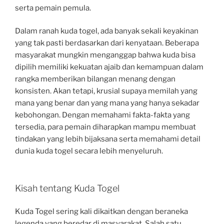
serta pemain pemula.
Dalam ranah kuda togel, ada banyak sekali keyakinan
yang tak pasti berdasarkan dari kenyataan. Beberapa
masyarakat mungkin menganggap bahwa kuda bisa
dipilih memiliki kekuatan ajaib dan kemampuan dalam
rangka memberikan bilangan menang dengan
konsisten. Akan tetapi, krusial supaya memilah yang
mana yang benar dan yang mana yang hanya sekadar
kebohongan. Dengan memahami fakta-fakta yang
tersedia, para pemain diharapkan mampu membuat
tindakan yang lebih bijaksana serta memahami detail
dunia kuda togel secara lebih menyeluruh.
Kisah tentang Kuda Togel
Kuda Togel sering kali dikaitkan dengan beraneka
legenda yang beredar di masyarakat. Salah satu