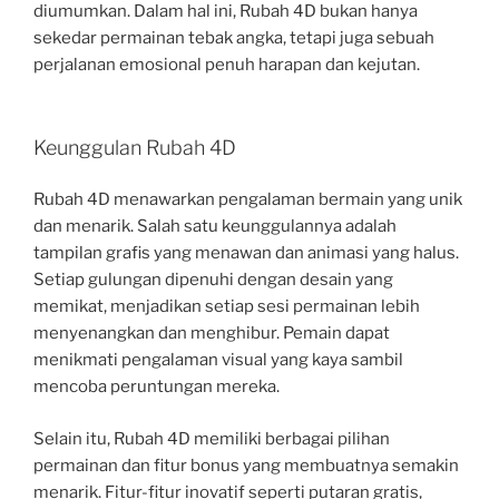
diumumkan. Dalam hal ini, Rubah 4D bukan hanya
sekedar permainan tebak angka, tetapi juga sebuah
perjalanan emosional penuh harapan dan kejutan.
Keunggulan Rubah 4D
Rubah 4D menawarkan pengalaman bermain yang unik
dan menarik. Salah satu keunggulannya adalah
tampilan grafis yang menawan dan animasi yang halus.
Setiap gulungan dipenuhi dengan desain yang
memikat, menjadikan setiap sesi permainan lebih
menyenangkan dan menghibur. Pemain dapat
menikmati pengalaman visual yang kaya sambil
mencoba peruntungan mereka.
Selain itu, Rubah 4D memiliki berbagai pilihan
permainan dan fitur bonus yang membuatnya semakin
menarik. Fitur-fitur inovatif seperti putaran gratis,