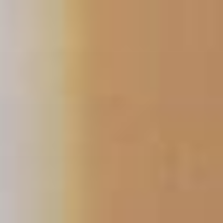
Skip
to
content