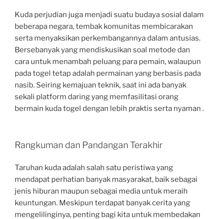
Kuda perjudian juga menjadi suatu budaya sosial dalam
beberapa negara, tembak komunitas membicarakan
serta menyaksikan perkembangannya dalam antusias.
Bersebanyak yang mendiskusikan soal metode dan
cara untuk menambah peluang para pemain, walaupun
pada togel tetap adalah permainan yang berbasis pada
nasib. Seiring kemajuan teknik, saat ini ada banyak
sekali platform daring yang memfasilitasi orang
bermain kuda togel dengan lebih praktis serta nyaman .
Rangkuman dan Pandangan Terakhir
Taruhan kuda adalah salah satu peristiwa yang
mendapat perhatian banyak masyarakat, baik sebagai
jenis hiburan maupun sebagai media untuk meraih
keuntungan. Meskipun terdapat banyak cerita yang
mengelilinginya, penting bagi kita untuk membedakan