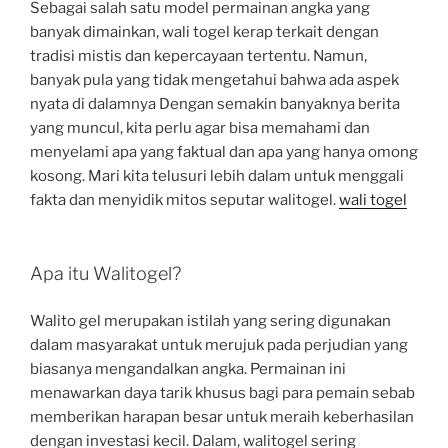
Sebagai salah satu model permainan angka yang
banyak dimainkan, wali togel kerap terkait dengan
tradisi mistis dan kepercayaan tertentu. Namun,
banyak pula yang tidak mengetahui bahwa ada aspek
nyata di dalamnya Dengan semakin banyaknya berita
yang muncul, kita perlu agar bisa memahami dan
menyelami apa yang faktual dan apa yang hanya omong
kosong. Mari kita telusuri lebih dalam untuk menggali
fakta dan menyidik mitos seputar walitogel.
wali togel
Apa itu Walitogel?
Walito gel merupakan istilah yang sering digunakan
dalam masyarakat untuk merujuk pada perjudian yang
biasanya mengandalkan angka. Permainan ini
menawarkan daya tarik khusus bagi para pemain sebab
memberikan harapan besar untuk meraih keberhasilan
dengan investasi kecil. Dalam, walitogel sering