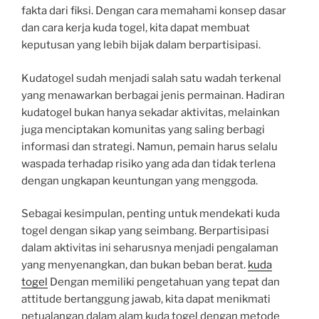
fakta dari fiksi. Dengan cara memahami konsep dasar
dan cara kerja kuda togel, kita dapat membuat
keputusan yang lebih bijak dalam berpartisipasi.
Kudatogel sudah menjadi salah satu wadah terkenal
yang menawarkan berbagai jenis permainan. Hadiran
kudatogel bukan hanya sekadar aktivitas, melainkan
juga menciptakan komunitas yang saling berbagi
informasi dan strategi. Namun, pemain harus selalu
waspada terhadap risiko yang ada dan tidak terlena
dengan ungkapan keuntungan yang menggoda.
Sebagai kesimpulan, penting untuk mendekati kuda
togel dengan sikap yang seimbang. Berpartisipasi
dalam aktivitas ini seharusnya menjadi pengalaman
yang menyenangkan, dan bukan beban berat.
kuda
togel
Dengan memiliki pengetahuan yang tepat dan
attitude bertanggung jawab, kita dapat menikmati
petualangan dalam alam kuda togel dengan metode