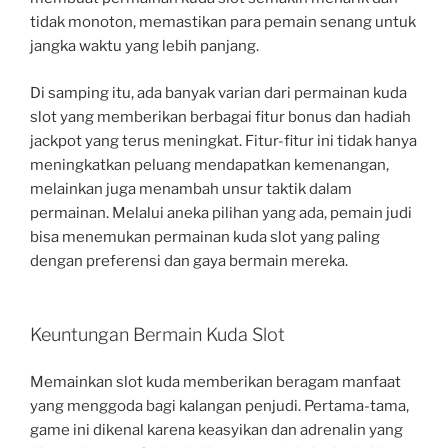
tidak monoton, memastikan para pemain senang untuk
jangka waktu yang lebih panjang.
Di samping itu, ada banyak varian dari permainan kuda
slot yang memberikan berbagai fitur bonus dan hadiah
jackpot yang terus meningkat. Fitur-fitur ini tidak hanya
meningkatkan peluang mendapatkan kemenangan,
melainkan juga menambah unsur taktik dalam
permainan. Melalui aneka pilihan yang ada, pemain judi
bisa menemukan permainan kuda slot yang paling
dengan preferensi dan gaya bermain mereka.
Keuntungan Bermain Kuda Slot
Memainkan slot kuda memberikan beragam manfaat
yang menggoda bagi kalangan penjudi. Pertama-tama,
game ini dikenal karena keasyikan dan adrenalin yang