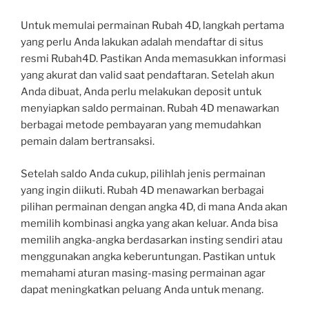
Untuk memulai permainan Rubah 4D, langkah pertama
yang perlu Anda lakukan adalah mendaftar di situs
resmi Rubah4D. Pastikan Anda memasukkan informasi
yang akurat dan valid saat pendaftaran. Setelah akun
Anda dibuat, Anda perlu melakukan deposit untuk
menyiapkan saldo permainan. Rubah 4D menawarkan
berbagai metode pembayaran yang memudahkan
pemain dalam bertransaksi.
Setelah saldo Anda cukup, pilihlah jenis permainan
yang ingin diikuti. Rubah 4D menawarkan berbagai
pilihan permainan dengan angka 4D, di mana Anda akan
memilih kombinasi angka yang akan keluar. Anda bisa
memilih angka-angka berdasarkan insting sendiri atau
menggunakan angka keberuntungan. Pastikan untuk
memahami aturan masing-masing permainan agar
dapat meningkatkan peluang Anda untuk menang.