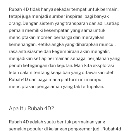
Rubah 4D tidak hanya sekadar tempat untuk bermain,
tetapi juga menjadi sumber inspirasi bagi banyak
orang. Dengan sistem yang transparan dan adil, setiap
pemain memiliki kesempatan yang sama untuk
menciptakan momen berharga dan merayakan
kemenangan. Ketika angka yang diharapkan muncul,
rasa antusiasme dan kegembiraan akan mengalir,
menjadikan setiap permainan sebagai perjalanan yang
penuh ketegangan dan kejutan. Mari kita eksplorasi
lebih dalam tentang keajaiban yang ditawarkan oleh
Rubah4D dan bagaimana platform ini mampu
menciptakan pengalaman yang tak terlupakan.
Apa Itu Rubah 4D?
Rubah 4D adalah suatu bentuk permainan yang
semakin populer di kalangan penggemar judi.
Rubah4d