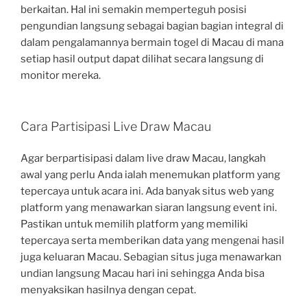
berkaitan. Hal ini semakin memperteguh posisi
pengundian langsung sebagai bagian bagian integral di
dalam pengalamannya bermain togel di Macau di mana
setiap hasil output dapat dilihat secara langsung di
monitor mereka.
Cara Partisipasi Live Draw Macau
Agar berpartisipasi dalam live draw Macau, langkah
awal yang perlu Anda ialah menemukan platform yang
tepercaya untuk acara ini. Ada banyak situs web yang
platform yang menawarkan siaran langsung event ini.
Pastikan untuk memilih platform yang memiliki
tepercaya serta memberikan data yang mengenai hasil
juga keluaran Macau. Sebagian situs juga menawarkan
undian langsung Macau hari ini sehingga Anda bisa
menyaksikan hasilnya dengan cepat.