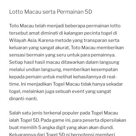
Lotto Macau serta Permainan 5D
Toto Macau telah menjadi beberapa permainan lotto
tersebut amat diminati di kalangan pecinta togel di
Wilayah Asia. Karena metode yang transparan serta
keluaran yang sangat akurat, Toto Macau memberikan
sensasi bermain yang seru untuk para pemainnya.
Setiap hasil hasil macau ditawarkan dalam langsung
melalui undian langsung, memberikan kesempatan
kepada pemain untuk melihat kehasilannya di real-
time. Ini menjadikan Togel Macau tidak hanya sekadar
togel, melainkan juga sebuah event yang sangat
dinanti-nanti.
Salah satu jenis terkenal populer pada Togel Macau
ialah Togel 5D. Pada game ini, para peserta dipersilakan
buat memilih 5 angka digit yang akan akan diundi.
Keluarannya dari Togel 5D ni berpotensi memberi