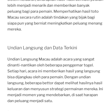
lebih menjadi menarik dan memberikan banyak
peluang bagi para pemain. Memperhatikan hasil toto
Macau secara rutin adalah tindakan yang bijak bagi
siapa pun yang berniat meningkatkan peluang menang
mereka.
Undian Langsung dan Data Terkini
Undian Langsung Macau adalah acara yang sangat
dinanti-nantikan oleh beberapa penggemar togel.
Setiap hari, acara ini memberikan hasil yang langsung
bisa dijangkau oleh para pemain. Dengan undian
langsung, beberapa bettor dapat melihat hasilnya hasil
keluaran dan menyusun strategi permainan mereka. Ini
menjadi momen yang mendebarkan, di saat harapan
dan peluang menjadi satu.