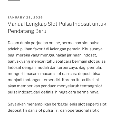
POSTED
JANUARY 28, 2026
ON
Manual Lengkap Slot Pulsa Indosat untuk
Pendatang Baru
Dalam dunia perjudian online, permainan slot pulsa
adalah pilihan favorit di kalangan pemain. Khususnya
bagi mereka yang menggunakan jaringan Indosat,
banyak yang mencari tahu soal cara bermain slot pulsa
Indosat dengan mudah dan terpercaya. Bagi pemula,
mengerti macam-macam slot dan cara deposit bisa
menjadi tantangan tersendiri. Karena itu, artikel ini
akan memberikan panduan menyeluruh tentang slot
pulsa Indosat, dari definisi hingga cara bermainnya.
Saya akan menampilkan berbagai jenis slot seperti slot
deposit Tri dan slot pulsa Tri, dan operasional slot di