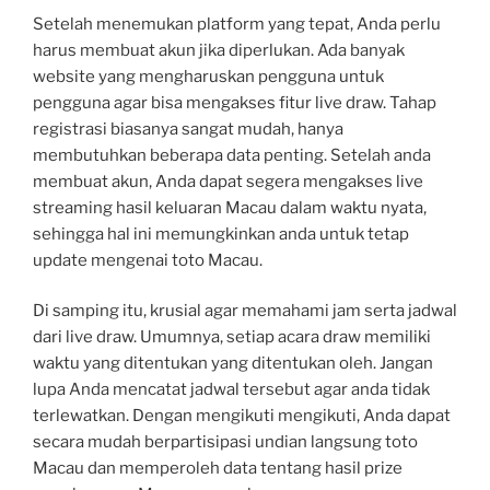
Setelah menemukan platform yang tepat, Anda perlu
harus membuat akun jika diperlukan. Ada banyak
website yang mengharuskan pengguna untuk
pengguna agar bisa mengakses fitur live draw. Tahap
registrasi biasanya sangat mudah, hanya
membutuhkan beberapa data penting. Setelah anda
membuat akun, Anda dapat segera mengakses live
streaming hasil keluaran Macau dalam waktu nyata,
sehingga hal ini memungkinkan anda untuk tetap
update mengenai toto Macau.
Di samping itu, krusial agar memahami jam serta jadwal
dari live draw. Umumnya, setiap acara draw memiliki
waktu yang ditentukan yang ditentukan oleh. Jangan
lupa Anda mencatat jadwal tersebut agar anda tidak
terlewatkan. Dengan mengikuti mengikuti, Anda dapat
secara mudah berpartisipasi undian langsung toto
Macau dan memperoleh data tentang hasil prize