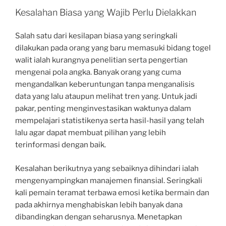
Kesalahan Biasa yang Wajib Perlu Dielakkan
Salah satu dari kesilapan biasa yang seringkali
dilakukan pada orang yang baru memasuki bidang togel
walit ialah kurangnya penelitian serta pengertian
mengenai pola angka. Banyak orang yang cuma
mengandalkan keberuntungan tanpa menganalisis
data yang lalu ataupun melihat tren yang. Untuk jadi
pakar, penting menginvestasikan waktunya dalam
mempelajari statistikenya serta hasil-hasil yang telah
lalu agar dapat membuat pilihan yang lebih
terinformasi dengan baik.
Kesalahan berikutnya yang sebaiknya dihindari ialah
mengenyampingkan manajemen finansial. Seringkali
kali pemain teramat terbawa emosi ketika bermain dan
pada akhirnya menghabiskan lebih banyak dana
dibandingkan dengan seharusnya. Menetapkan