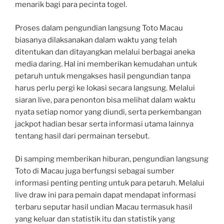
menarik bagi para pecinta togel.
Proses dalam pengundian langsung Toto Macau
biasanya dilaksanakan dalam waktu yang telah
ditentukan dan ditayangkan melalui berbagai aneka
media daring. Hal ini memberikan kemudahan untuk
petaruh untuk mengakses hasil pengundian tanpa
harus perlu pergi ke lokasi secara langsung. Melalui
siaran live, para penonton bisa melihat dalam waktu
nyata setiap nomor yang diundi, serta perkembangan
jackpot hadian besar serta informasi utama lainnya
tentang hasil dari permainan tersebut.
Di samping memberikan hiburan, pengundian langsung
Toto di Macau juga berfungsi sebagai sumber
informasi penting penting untuk para petaruh. Melalui
live draw ini para pemain dapat mendapat informasi
terbaru seputar hasil undian Macau termasuk hasil
yang keluar dan statistik itu dan statistik yang