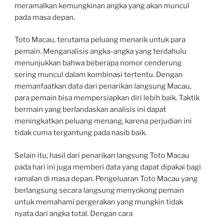
meramalkan kemungkinan angka yang akan muncul
pada masa depan.
Toto Macau, terutama peluang menarik untuk para
pemain. Menganalisis angka-angka yang terdahulu
menunjukkan bahwa beberapa nomor cenderung
sering muncul dalam kombinasi tertentu. Dengan
memanfaatkan data dari penarikan langsung Macau,
para pemain bisa mempersiapkan diri lebih baik. Taktik
bermain yang berlandaskan analisis ini dapat
meningkatkan peluang menang, karena perjudian ini
tidak cuma tergantung pada nasib baik.
Selain itu, hasil dari penarikan langsung Toto Macau
pada hari ini juga memberi data yang dapat dipakai bagi
ramalan di masa depan. Pengeluaran Toto Macau yang
berlangsung secara langsung menyokong pemain
untuk memahami pergerakan yang mungkin tidak
nyata dari angka total. Dengan cara