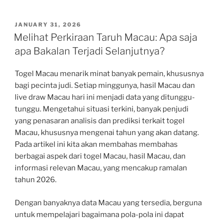
POSTED
JANUARY 31, 2026
ON
Melihat Perkiraan Taruh Macau: Apa saja
apa Bakalan Terjadi Selanjutnya?
Togel Macau menarik minat banyak pemain, khususnya
bagi pecinta judi. Setiap minggunya, hasil Macau dan
live draw Macau hari ini menjadi data yang ditunggu-
tunggu. Mengetahui situasi terkini, banyak penjudi
yang penasaran analisis dan prediksi terkait togel
Macau, khususnya mengenai tahun yang akan datang.
Pada artikel ini kita akan membahas membahas
berbagai aspek dari togel Macau, hasil Macau, dan
informasi relevan Macau, yang mencakup ramalan
tahun 2026.
Dengan banyaknya data Macau yang tersedia, berguna
untuk mempelajari bagaimana pola-pola ini dapat