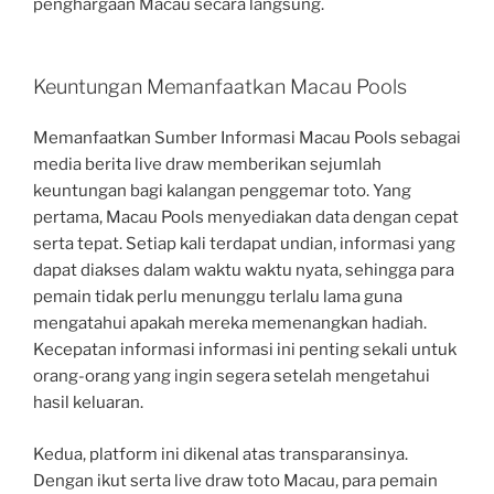
penghargaan Macau secara langsung.
Keuntungan Memanfaatkan Macau Pools
Memanfaatkan Sumber Informasi Macau Pools sebagai
media berita live draw memberikan sejumlah
keuntungan bagi kalangan penggemar toto. Yang
pertama, Macau Pools menyediakan data dengan cepat
serta tepat. Setiap kali terdapat undian, informasi yang
dapat diakses dalam waktu waktu nyata, sehingga para
pemain tidak perlu menunggu terlalu lama guna
mengatahui apakah mereka memenangkan hadiah.
Kecepatan informasi informasi ini penting sekali untuk
orang-orang yang ingin segera setelah mengetahui
hasil keluaran.
Kedua, platform ini dikenal atas transparansinya.
Dengan ikut serta live draw toto Macau, para pemain