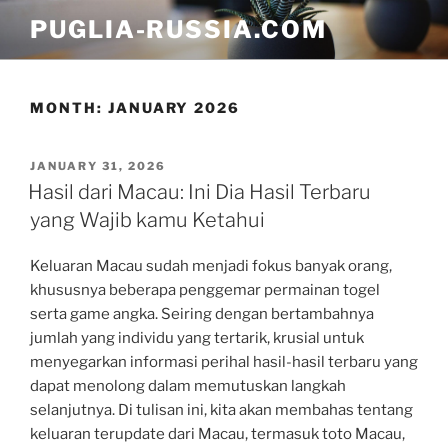
Skip
PUGLIA-RUSSIA.COM
to
content
MONTH:
JANUARY 2026
POSTED
JANUARY 31, 2026
ON
Hasil dari Macau: Ini Dia Hasil Terbaru
yang Wajib kamu Ketahui
Keluaran Macau sudah menjadi fokus banyak orang,
khususnya beberapa penggemar permainan togel
serta game angka. Seiring dengan bertambahnya
jumlah yang individu yang tertarik, krusial untuk
menyegarkan informasi perihal hasil-hasil terbaru yang
dapat menolong dalam memutuskan langkah
selanjutnya. Di tulisan ini, kita akan membahas tentang
keluaran terupdate dari Macau, termasuk toto Macau,