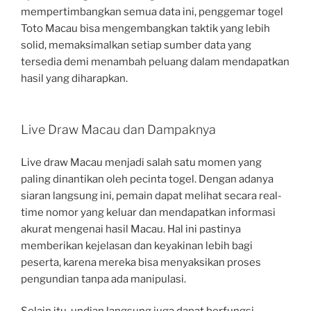
mempertimbangkan semua data ini, penggemar togel
Toto Macau bisa mengembangkan taktik yang lebih
solid, memaksimalkan setiap sumber data yang
tersedia demi menambah peluang dalam mendapatkan
hasil yang diharapkan.
Live Draw Macau dan Dampaknya
Live draw Macau menjadi salah satu momen yang
paling dinantikan oleh pecinta togel. Dengan adanya
siaran langsung ini, pemain dapat melihat secara real-
time nomor yang keluar dan mendapatkan informasi
akurat mengenai hasil Macau. Hal ini pastinya
memberikan kejelasan dan keyakinan lebih bagi
peserta, karena mereka bisa menyaksikan proses
pengundian tanpa ada manipulasi.