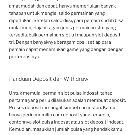
amat mudah dan cepat, hanya memerlukan banyak
tahapan untuk mengisi saldo permainan yang
diperlukan. Setelah saldo diisi, para pemain sudah bisa
mulai menjelajahi ragam jenis permainan slot yang
tersedia, baik permainan slot tri maupun slot deposit
tri. Dengan banyaknya beragam opsi, setiap para
pemain dapat menemukan game yang dengan dengan
preferensinya.
Panduan Deposit dan Withdraw
Untuk memulai bermain slot pulsa Indosat, tahap
pertama yang perlu dilakukan adalah membuat deposit.
Proses deposit ini sangat simpel dan instan. Kamu
hanya perlu memilih cara deposit yang tersedia,
contohnya slot pulsa Indosat atau slot deposit Indosat.
Kemudian, masukkan jumlah pulsa yang hendak kamu