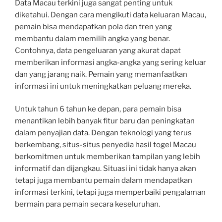
Data Macau terkini juga sangat penting untuk
diketahui. Dengan cara mengikuti data keluaran Macau,
pemain bisa mendapatkan pola dan tren yang
membantu dalam memilih angka yang benar.
Contohnya, data pengeluaran yang akurat dapat
memberikan informasi angka-angka yang sering keluar
dan yang jarang naik. Pemain yang memanfaatkan
informasi ini untuk meningkatkan peluang mereka.
Untuk tahun 6 tahun ke depan, para pemain bisa
menantikan lebih banyak fitur baru dan peningkatan
dalam penyajian data. Dengan teknologi yang terus
berkembang, situs-situs penyedia hasil togel Macau
berkomitmen untuk memberikan tampilan yang lebih
informatif dan dijangkau. Situasi ini tidak hanya akan
tetapi juga membantu pemain dalam mendapatkan
informasi terkini, tetapi juga memperbaiki pengalaman
bermain para pemain secara keseluruhan.