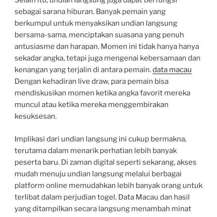
Selain itu, undian langsung juga dapat berfungsi
sebagai sarana hiburan. Banyak pemain yang
berkumpul untuk menyaksikan undian langsung
bersama-sama, menciptakan suasana yang penuh
antusiasme dan harapan. Momen ini tidak hanya hanya
sekadar angka, tetapi juga mengenai kebersamaan dan
kenangan yang terjalin di antara pemain.
data macau
Dengan kehadiran live draw, para pemain bisa
mendiskusikan momen ketika angka favorit mereka
muncul atau ketika mereka menggembirakan
kesuksesan.
Implikasi dari undian langsung ini cukup bermakna,
terutama dalam menarik perhatian lebih banyak
peserta baru. Di zaman digital seperti sekarang, akses
mudah menuju undian langsung melalui berbagai
platform online memudahkan lebih banyak orang untuk
terlibat dalam perjudian togel. Data Macau dan hasil
yang ditampilkan secara langsung menambah minat