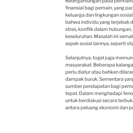
Ketergantungan pada permain
finansial bagi pemain, yang p
keluarga dan lingkungan sosi
bahwa individu yang terjebak 
stres, konflik dalam hubungan,
keseluruhan. Masalah ini sem
aspek sosial lainnya, seperti
Selanjutnya, togel juga memun
masyarakat. Beberapa kalang
perlu diatur atau bahkan dilara
dampak buruk. Sementara yang
sumber pendapatan bagi pemeri
tepat. Dalam menghadapi feno
untuk berdiskusi secara terbu
antara peluang ekonomi dan pe