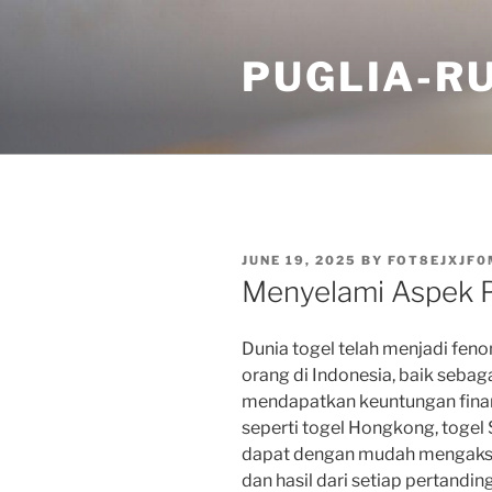
Skip
to
PUGLIA-R
content
POSTED
JUNE 19, 2025
BY
FOT8EJXJF
ON
Menyelami Aspek Ps
Dunia togel telah menjadi fen
orang di Indonesia, baik seba
mendapatkan keuntungan finans
seperti togel Hongkong, togel 
dapat dengan mudah mengakses
dan hasil dari setiap pertandin