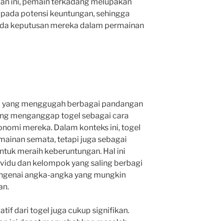
n ini, pemain terkadang melupakan
s pada potensi keuntungan, sehingga
da keputusan mereka dalam permainan
al yang menggugah berbagai pandangan
ang menganggap togel sebagai cara
nomi mereka. Dalam konteks ini, togel
rmainan semata, tetapi juga sebagai
ntuk meraih keberuntungan. Hal ini
ividu dan kelompok yang saling berbagi
ngenai angka-angka yang mungkin
an.
tif dari togel juga cukup signifikan.