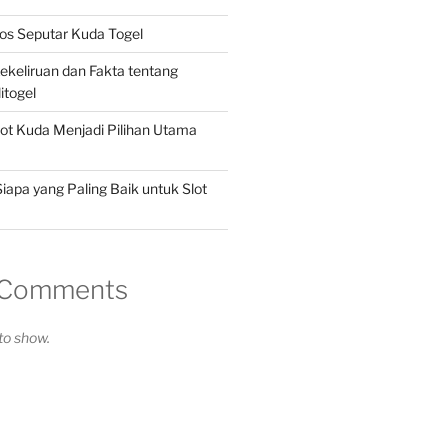
tos Seputar Kuda Togel
keliruan dan Fakta tentang
itogel
ot Kuda Menjadi Pilihan Utama
 Siapa yang Paling Baik untuk Slot
 Comments
o show.