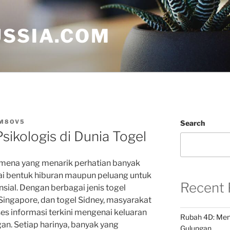
USSIA.COM
0M8OV5
Search
ikologis di Dunia Togel
omena yang menarik perhatian banyak
gai bentuk hiburan maupun peluang untuk
Recent 
ial. Dengan berbagai jenis togel
Singapore, dan togel Sidney, masyarakat
 informasi terkini mengenai keluaran
Rubah 4D: Menc
gan. Setiap harinya, banyak yang
Gulungan