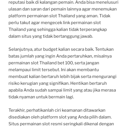
reputasi baik di kalangan pemain. Anda bisa menelusuri
ulasan dan saran dari pemain lainnya agar menemukan
platform permainan slot Thailand yang aman. Tidak
perlu takut agar mengecek link permainan slot
Thailand yang sehingga kalian tidak terperangkap
dalam situs yang tidak bertanggung jawab.
Selanjutnya, atur budget kalian secara baik. Tentukan
batas jumlah yang ingin Anda pertaruhkan, misalnya
permainan slot Thailand bet 100, serta jangan
melampaui limit tersebut. Ini akan membantu
membuat kalian bertaruh lebih bijak serta mengurangi
risiko kerugian yang signifikan. Hentikan bertaruh
apabila Anda sudah sampai limit yang atau jika merasa
tidak nyaman untuk bermain lagi.
Terakhir, perhatikanlah ciri keamanan ditawarkan
disediakan oleh platform slot yang Anda pilih dalam.
Situs permainan slot resmi seringkali dikenal dengan