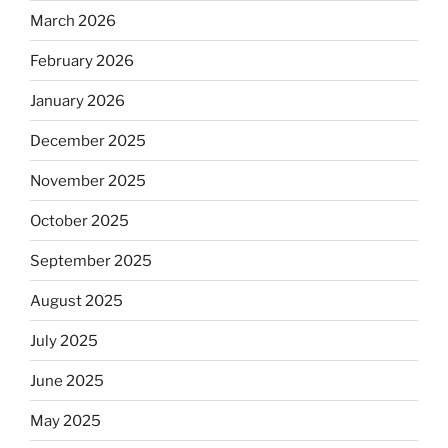
March 2026
February 2026
January 2026
December 2025
November 2025
October 2025
September 2025
August 2025
July 2025
June 2025
May 2025