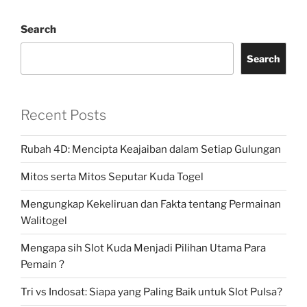
Search
Search
Recent Posts
Rubah 4D: Mencipta Keajaiban dalam Setiap Gulungan
Mitos serta Mitos Seputar Kuda Togel
Mengungkap Kekeliruan dan Fakta tentang Permainan
Walitogel
Mengapa sih Slot Kuda Menjadi Pilihan Utama Para
Pemain ?
Tri vs Indosat: Siapa yang Paling Baik untuk Slot Pulsa?