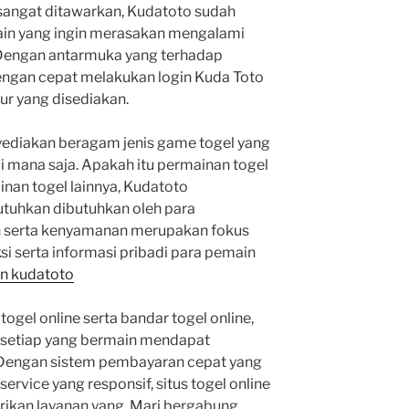
sangat ditawarkan, Kudatoto sudah
main yang ingin merasakan mengalami
. Dengan antarmuka yang terhadap
engan cepat melakukan login Kuda Toto
ur yang disediakan.
ediakan beragam jenis game togel yang
i mana saja. Apakah itu permainan togel
nan togel lainnya, Kudatoto
utuhkan dibutuhkan oleh para
n serta kenyamanan merupakan fokus
si serta informasi pribadi para pemain
in kudatoto
ogel online serta bandar togel online,
setiap yang bermain mendapat
 Dengan sistem pembayaran cepat yang
service yang responsif, situs togel online
ikan layanan yang. Mari bergabung