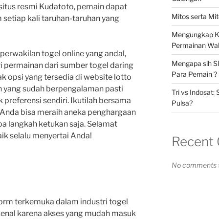
 situs resmi Kudatoto, pemain dapat
Mitos serta Mi
etiap kali taruhan-taruhan yang
Mengungkap Ke
Permainan Wal
perwakilan togel online yang andal,
Mengapa sih Sl
 permainan dari sumber togel daring
Para Pemain ?
 opsi yang tersedia di website lotto
un yang sudah berpengalaman pasti
Tri vs Indosat:
preferensi sendiri. Ikutilah bersama
Pulsa?
 Anda bisa meraih aneka penghargaan
a langkah ketukan saja. Selamat
ik selalu menyertai Anda!
Recent
No comments t
orm terkemuka dalam industri togel
rkenal karena akses yang mudah masuk