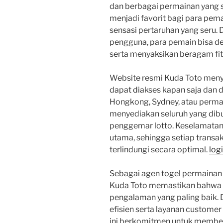
dan berbagai permainan yang 
menjadi favorit bagi para pe
sensasi pertaruhan yang seru
pengguna, para pemain bisa d
serta menyaksikan beragam fit
Website resmi Kuda Toto meny
dapat diakses kapan saja dan d
Hongkong, Sydney, atau permai
menyediakan seluruh yang dib
penggemar lotto. Keselamata
utama, sehingga setiap transak
terlindungi secara optimal.
log
Sebagai agen togel permainan t
Kuda Toto memastikan bahwa 
pengalaman yang paling baik.
efisien serta layanan customer 
ini berkomitmen untuk member