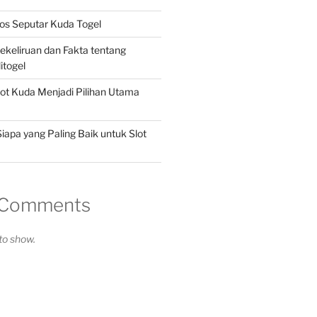
tos Seputar Kuda Togel
keliruan dan Fakta tentang
itogel
ot Kuda Menjadi Pilihan Utama
 Siapa yang Paling Baik untuk Slot
 Comments
o show.