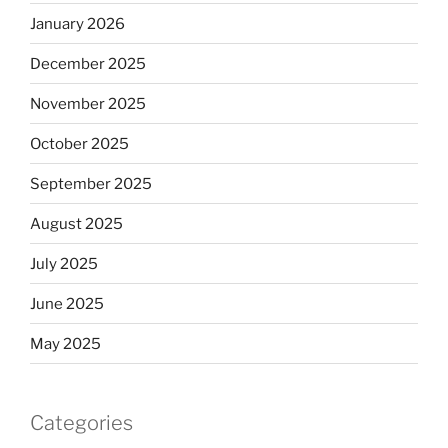
January 2026
December 2025
November 2025
October 2025
September 2025
August 2025
July 2025
June 2025
May 2025
Categories