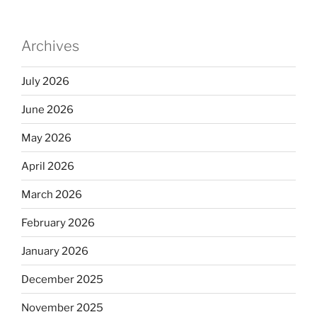
Archives
July 2026
June 2026
May 2026
April 2026
March 2026
February 2026
January 2026
December 2025
November 2025