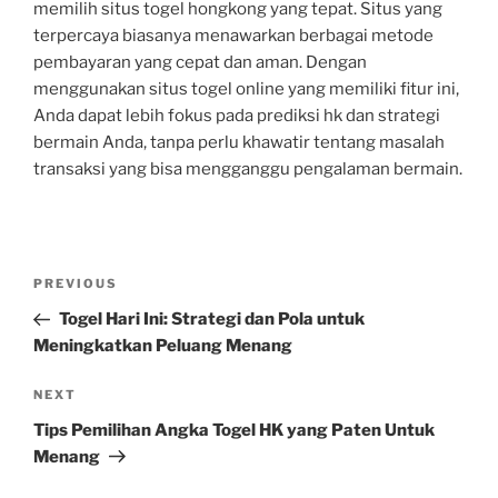
memilih situs togel hongkong yang tepat. Situs yang
terpercaya biasanya menawarkan berbagai metode
pembayaran yang cepat dan aman. Dengan
menggunakan situs togel online yang memiliki fitur ini,
Anda dapat lebih fokus pada prediksi hk dan strategi
bermain Anda, tanpa perlu khawatir tentang masalah
transaksi yang bisa mengganggu pengalaman bermain.
Post
Previous
PREVIOUS
navigation
Post
Togel Hari Ini: Strategi dan Pola untuk
Meningkatkan Peluang Menang
Next
NEXT
Post
Tips Pemilihan Angka Togel HK yang Paten Untuk
Menang