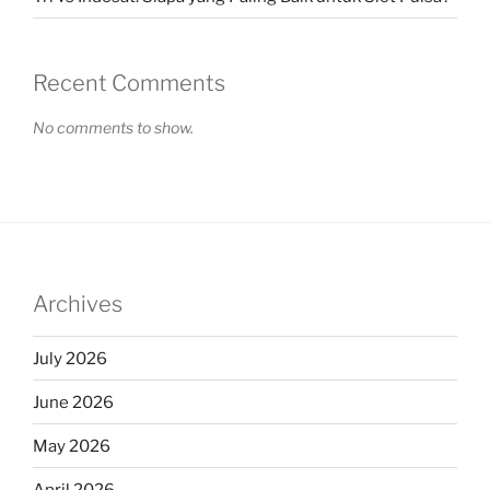
Recent Comments
No comments to show.
Archives
July 2026
June 2026
May 2026
April 2026