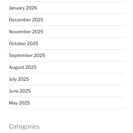
January 2026
December 2025
November 2025
October 2025
September 2025
August 2025
July 2025
June 2025
May 2025
Categories