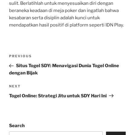
sulit. Berlatihlah untuk menyesuaikan diri dengan
beraneka keadaan di meja poker dan ingatlah bahwa
kesabaran serta disiplin adalah kunci untuk
mendapatkan hasil positif di platform seperti IDN Play.
Post
Previous
PREVIOUS
navigation
Post
Situs Togel SDY: Menavigasi Dunia Togel Online
dengan Bijak
Next
NEXT
Post
Togel Online: Strategi Jitu untuk SDY Hari Ini
Search