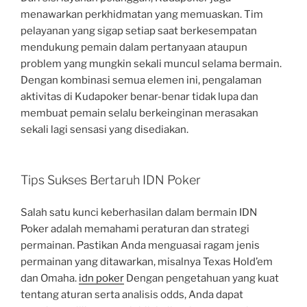
menawarkan perkhidmatan yang memuaskan. Tim
pelayanan yang sigap setiap saat berkesempatan
mendukung pemain dalam pertanyaan ataupun
problem yang mungkin sekali muncul selama bermain.
Dengan kombinasi semua elemen ini, pengalaman
aktivitas di Kudapoker benar-benar tidak lupa dan
membuat pemain selalu berkeinginan merasakan
sekali lagi sensasi yang disediakan.
Tips Sukses Bertaruh IDN Poker
Salah satu kunci keberhasilan dalam bermain IDN
Poker adalah memahami peraturan dan strategi
permainan. Pastikan Anda menguasai ragam jenis
permainan yang ditawarkan, misalnya Texas Hold’em
dan Omaha.
idn poker
Dengan pengetahuan yang kuat
tentang aturan serta analisis odds, Anda dapat