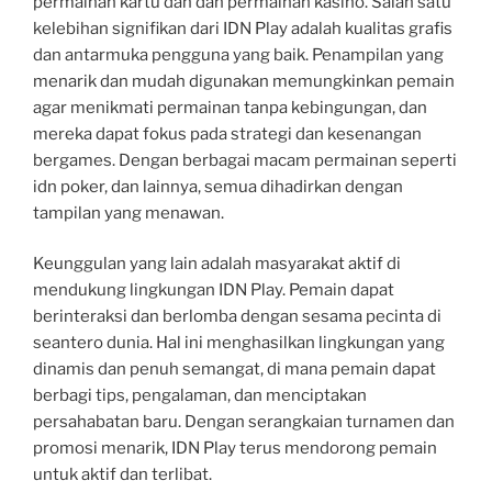
permainan kartu dan dan permainan kasino. Salah satu
kelebihan signifikan dari IDN Play adalah kualitas grafis
dan antarmuka pengguna yang baik. Penampilan yang
menarik dan mudah digunakan memungkinkan pemain
agar menikmati permainan tanpa kebingungan, dan
mereka dapat fokus pada strategi dan kesenangan
bergames. Dengan berbagai macam permainan seperti
idn poker, dan lainnya, semua dihadirkan dengan
tampilan yang menawan.
Keunggulan yang lain adalah masyarakat aktif di
mendukung lingkungan IDN Play. Pemain dapat
berinteraksi dan berlomba dengan sesama pecinta di
seantero dunia. Hal ini menghasilkan lingkungan yang
dinamis dan penuh semangat, di mana pemain dapat
berbagi tips, pengalaman, dan menciptakan
persahabatan baru. Dengan serangkaian turnamen dan
promosi menarik, IDN Play terus mendorong pemain
untuk aktif dan terlibat.