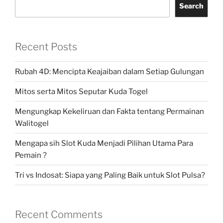
Search
Recent Posts
Rubah 4D: Mencipta Keajaiban dalam Setiap Gulungan
Mitos serta Mitos Seputar Kuda Togel
Mengungkap Kekeliruan dan Fakta tentang Permainan
Walitogel
Mengapa sih Slot Kuda Menjadi Pilihan Utama Para
Pemain ?
Tri vs Indosat: Siapa yang Paling Baik untuk Slot Pulsa?
Recent Comments