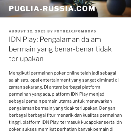
Skip
PUGLIA-RUSSIA.COM
to
content
POSTED
AUGUST 12, 2025
BY
FOT8EJXJF0M8OV5
ON
IDN Play: Pengalaman dalam
bermain yang benar-benar tidak
terlupakan
Mengikuti permainan poker online telah jadi sebagai
salah satu opsi entertainment yang sangat diminati di
zaman sekarang. Di antara berbagai platform
permainan yang ada, platform IDN Play menjadi
sebagai pemain pemain utama untuk menawarkan
pengalaman bermain yang tidak terlupakan. Dengan
berbagai berbagai fitur menarik dan kualitas permainan
tinggi, platform IDN Play, termasuk kudapoker serta idn
poker, sukses memikat perhatian banyak pemain di