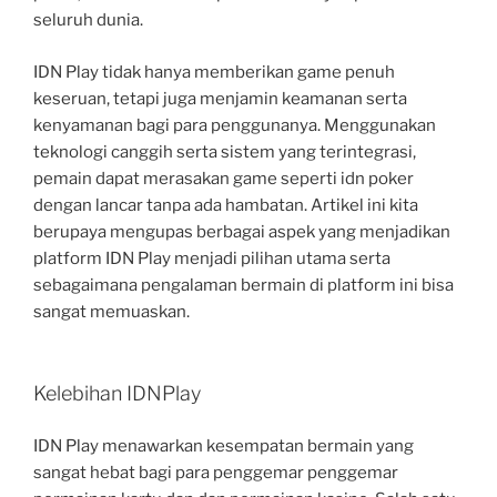
seluruh dunia.
IDN Play tidak hanya memberikan game penuh
keseruan, tetapi juga menjamin keamanan serta
kenyamanan bagi para penggunanya. Menggunakan
teknologi canggih serta sistem yang terintegrasi,
pemain dapat merasakan game seperti idn poker
dengan lancar tanpa ada hambatan. Artikel ini kita
berupaya mengupas berbagai aspek yang menjadikan
platform IDN Play menjadi pilihan utama serta
sebagaimana pengalaman bermain di platform ini bisa
sangat memuaskan.
Kelebihan IDNPlay
IDN Play menawarkan kesempatan bermain yang
sangat hebat bagi para penggemar penggemar