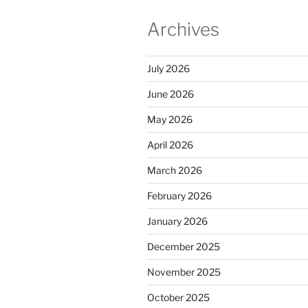
Archives
July 2026
June 2026
May 2026
April 2026
March 2026
February 2026
January 2026
December 2025
November 2025
October 2025