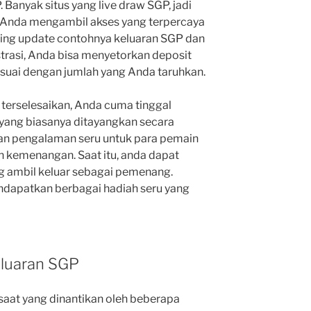
 Banyak situs yang live draw SGP, jadi
 Anda mengambil akses yang terpercaya
ing update contohnya keluaran SGP dan
strasi, Anda bisa menyetorkan deposit
suai dengan jumlah yang Anda taruhkan.
 terselesaikan, Anda cuma tinggal
yang biasanya ditayangkan secara
an pengalaman seru untuk para pemain
kemenangan. Saat itu, anda dapat
 ambil keluar sebagai pemenang.
endapatkan berbagai hadiah seru yang
eluaran SGP
aat yang dinantikan oleh beberapa