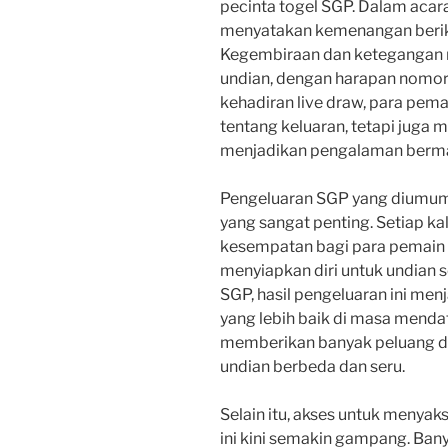
pecinta togel SGP. Dalam acar
menyatakan kemenangan beriku
Kegembiraan dan ketegangan m
undian, dengan harapan nomor y
kehadiran live draw, para pem
tentang keluaran, tetapi juga
menjadikan pengalaman berma
Pengeluaran SGP yang diumumk
yang sangat penting. Setiap ka
kesempatan bagi para pemain 
menyiapkan diri untuk undian 
SGP, hasil pengeluaran ini menj
yang lebih baik di masa menda
memberikan banyak peluang da
undian berbeda dan seru.
Selain itu, akses untuk menyak
ini kini semakin gampang. Bany