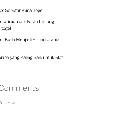
tos Seputar Kuda Togel
keliruan dan Fakta tentang
itogel
ot Kuda Menjadi Pilihan Utama
 Siapa yang Paling Baik untuk Slot
 Comments
o show.