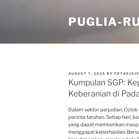
Skip
to
PUGLIA-R
content
POSTED
AUGUST 7, 2025
BY
FOT8EJXJ
ON
Kumpulan SGP: Ke
Keberanian di Pada
Dalam sektor perjudian, Colok 
pecinta taruhan. Setiap hari, 
yang dapat memberikan maup
menggapai keberhasilan. Bers