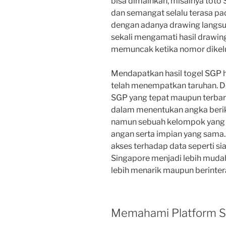
bisa dimainkan, misalnya toto
dan semangat selalu terasa pada
dengan adanya drawing langsu
sekali mengamati hasil drawi
memuncak ketika nomor dikel
Mendapatkan hasil togel SGP ha
telah menempatkan taruhan. D
SGP yang tepat maupun terbaru
dalam menentukan angka berik
namun sebuah kelompok yang 
angan serta impian yang sama.
akses terhadap data seperti s
Singapore menjadi lebih muda
lebih menarik maupun berintera
Memahami Platform 