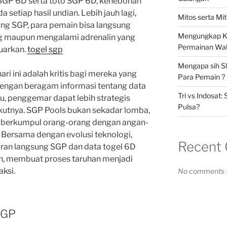
 SGP 6D serta toto SGP 6D, kehebohan
 setiap hasil undian. Lebih jauh lagi,
Mitos serta Mi
ng SGP, para pemain bisa langsung
Mengungkap Ke
ng maupun mengalami adrenalin yang
Permainan Wal
uarkan.
togel sgp
Mengapa sih Sl
ri ini adalah kritis bagi mereka yang
Para Pemain ?
engan beragam informasi tentang data
Tri vs Indosat:
, penggemar dapat lebih strategis
Pulsa?
utnya. SGP Pools bukan sekadar lomba,
berkumpul orang-orang dengan angan-
 Bersama dengan evolusi teknologi,
Recent
iaran langsung SGP dan data togel 6D
h, membuat proses taruhan menjadi
ksi.
No comments t
SGP