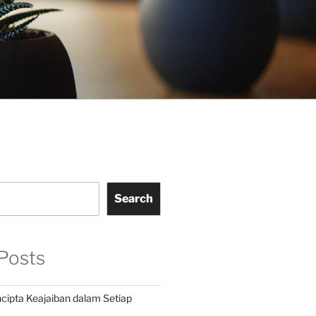
Search
Posts
ipta Keajaiban dalam Setiap