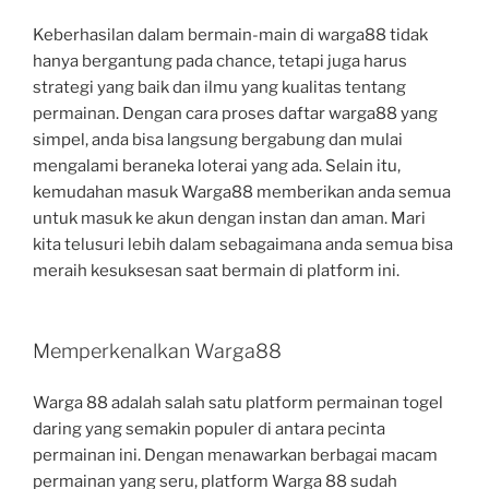
Keberhasilan dalam bermain-main di warga88 tidak
hanya bergantung pada chance, tetapi juga harus
strategi yang baik dan ilmu yang kualitas tentang
permainan. Dengan cara proses daftar warga88 yang
simpel, anda bisa langsung bergabung dan mulai
mengalami beraneka loterai yang ada. Selain itu,
kemudahan masuk Warga88 memberikan anda semua
untuk masuk ke akun dengan instan dan aman. Mari
kita telusuri lebih dalam sebagaimana anda semua bisa
meraih kesuksesan saat bermain di platform ini.
Memperkenalkan Warga88
Warga 88 adalah salah satu platform permainan togel
daring yang semakin populer di antara pecinta
permainan ini. Dengan menawarkan berbagai macam
permainan yang seru, platform Warga 88 sudah