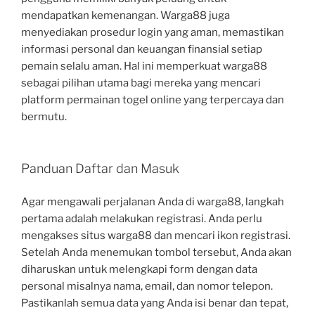
mendapatkan kemenangan. Warga88 juga
menyediakan prosedur login yang aman, memastikan
informasi personal dan keuangan finansial setiap
pemain selalu aman. Hal ini memperkuat warga88
sebagai pilihan utama bagi mereka yang mencari
platform permainan togel online yang terpercaya dan
bermutu.
Panduan Daftar dan Masuk
Agar mengawali perjalanan Anda di warga88, langkah
pertama adalah melakukan registrasi. Anda perlu
mengakses situs warga88 dan mencari ikon registrasi.
Setelah Anda menemukan tombol tersebut, Anda akan
diharuskan untuk melengkapi form dengan data
personal misalnya nama, email, dan nomor telepon.
Pastikanlah semua data yang Anda isi benar dan tepat,