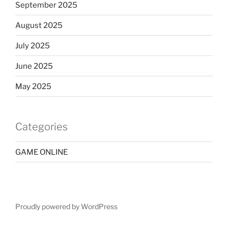
September 2025
August 2025
July 2025
June 2025
May 2025
Categories
GAME ONLINE
Proudly powered by WordPress