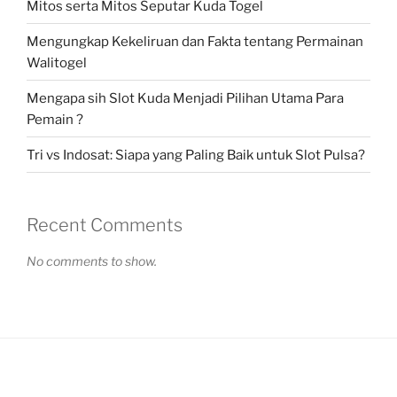
Mitos serta Mitos Seputar Kuda Togel
Mengungkap Kekeliruan dan Fakta tentang Permainan
Walitogel
Mengapa sih Slot Kuda Menjadi Pilihan Utama Para
Pemain ?
Tri vs Indosat: Siapa yang Paling Baik untuk Slot Pulsa?
Recent Comments
No comments to show.