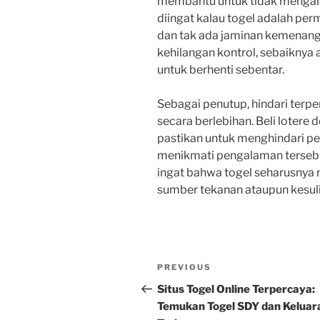
membantu untuk tidak mengalam
diingat kalau togel adalah pe
dan tak ada jaminan kemenang
kehilangan kontrol, sebaiknya
untuk berhenti sebentar.
Sebagai penutup, hindari terp
secara berlebihan. Beli lotere
pastikan untuk menghindari pe
menikmati pengalaman tersebut
ingat bahwa togel seharusnya
sumber tekanan ataupun kesul
Post
Previous
PREVIOUS
navigation
Post
Situs Togel Online Terpercaya:
Temukan Togel SDY dan Keluar