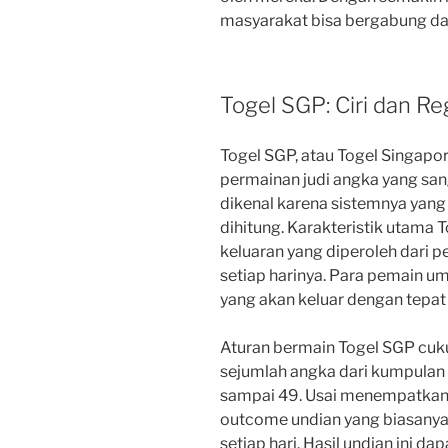
masyarakat bisa bergabung da
Togel SGP: Ciri dan Re
Togel SGP, atau Togel Singapor
permainan judi angka yang sang
dikenal karena sistemnya yang
dihitung. Karakteristik utama
keluaran yang diperoleh dari 
setiap harinya. Para pemain
yang akan keluar dengan tepat
Aturan bermain Togel SGP cuk
sejumlah angka dari kumpulan 
sampai 49. Usai menempatkan 
outcome undian yang biasanya
setiap hari. Hasil undian ini d