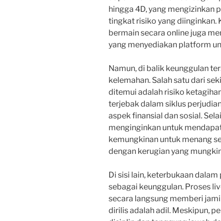
hingga 4D, yang mengizinkan 
tingkat risiko yang diinginka
bermain secara online juga men
yang menyediakan platform u
Namun, di balik keunggulan ter
kelemahan. Salah satu dari s
ditemui adalah risiko ketagih
terjebak dalam siklus perjudi
aspek finansial dan sosial. Sel
menginginkan untuk mendapat
kemungkinan untuk menang seri
dengan kerugian yang mungkin
Di sisi lain, keterbukaan dalam
sebagai keunggulan. Proses liv
secara langsung memberi jami
dirilis adalah adil. Meskipun, 