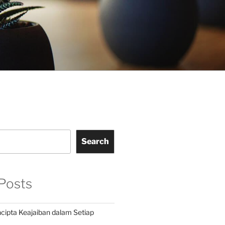
Search
Posts
ipta Keajaiban dalam Setiap