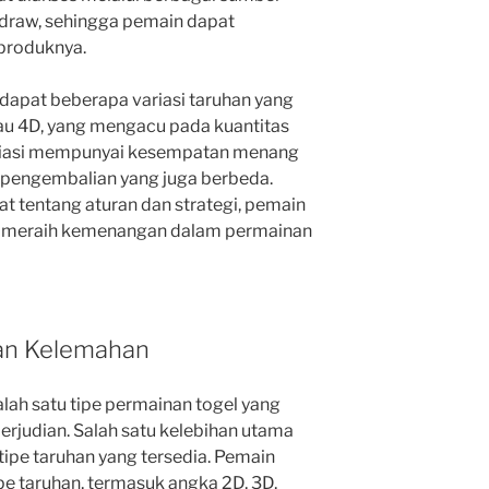
 draw, sehingga pemain dapat
produknya.
dapat beberapa variasi taruhan yang
 atau 4D, yang mengacu pada kuantitas
variasi mempunyai kesempatan menang
 pengembalian yang juga berbeda.
t tentang aturan dan strategi, pemain
uk meraih kemenangan dalam permainan
dan Kelemahan
lah satu tipe permainan togel yang
erjudian. Salah satu kelebihan utama
tipe taruhan yang tersedia. Pemain
e taruhan, termasuk angka 2D, 3D,