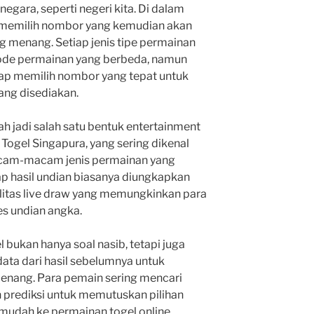
egara, seperti negeri kita. Di dalam
 memilih nombor yang kemudian akan
g menang. Setiap jenis tipe permainan
tode permainan yang berbeda, namun
ap memilih nombor yang tepat untuk
ng disediakan.
ah jadi salah satu bentuk entertainment
 Togel Singapura, yang sering dikenal
cam-macam jenis permainan yang
iap hasil undian biasanya diungkapkan
ilitas live draw yang memungkinkan para
s undian angka.
bukan hanya soal nasib, tetapi juga
data dari hasil sebelumnya untuk
nang. Para pemain sering mencari
n prediksi untuk memutuskan pilihan
mudah ke permainan togel online,