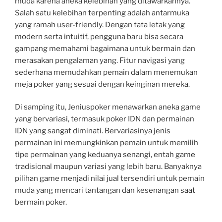
muda karena aneka kelebihan yang ditawarkannya.
Salah satu kelebihan terpenting adalah antarmuka
yang ramah user-friendly. Dengan tata letak yang
modern serta intuitif, pengguna baru bisa secara
gampang memahami bagaimana untuk bermain dan
merasakan pengalaman yang. Fitur navigasi yang
sederhana memudahkan pemain dalam menemukan
meja poker yang sesuai dengan keinginan mereka.
Di samping itu, Jeniuspoker menawarkan aneka game
yang bervariasi, termasuk poker IDN dan permainan
IDN yang sangat diminati. Bervariasinya jenis
permainan ini memungkinkan pemain untuk memilih
tipe permainan yang keduanya senangi, entah game
tradisional maupun variasi yang lebih baru. Banyaknya
pilihan game menjadi nilai jual tersendiri untuk pemain
muda yang mencari tantangan dan kesenangan saat
bermain poker.