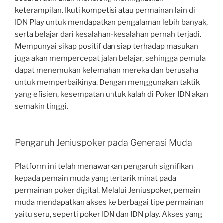
keterampilan. Ikuti kompetisi atau permainan lain di
IDN Play untuk mendapatkan pengalaman lebih banyak,
serta belajar dari kesalahan-kesalahan pernah terjadi.
Mempunyai sikap positif dan siap terhadap masukan
juga akan mempercepat jalan belajar, sehingga pemula
dapat menemukan kelemahan mereka dan berusaha
untuk memperbaikinya. Dengan menggunakan taktik
yang efisien, kesempatan untuk kalah di Poker IDN akan
semakin tinggi.
Pengaruh Jeniuspoker pada Generasi Muda
Platform ini telah menawarkan pengaruh signifikan
kepada pemain muda yang tertarik minat pada
permainan poker digital. Melalui Jeniuspoker, pemain
muda mendapatkan akses ke berbagai tipe permainan
yaitu seru, seperti poker IDN dan IDN play. Akses yang