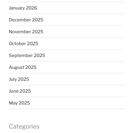
January 2026
December 2025
November 2025
October 2025
September 2025
August 2025
July 2025
June 2025
May 2025
Categories