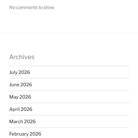
No comments to show.
Archives
July 2026
June 2026
May 2026
April 2026
March 2026
February 2026