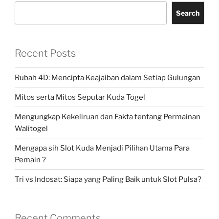
Search
Recent Posts
Rubah 4D: Mencipta Keajaiban dalam Setiap Gulungan
Mitos serta Mitos Seputar Kuda Togel
Mengungkap Kekeliruan dan Fakta tentang Permainan
Walitogel
Mengapa sih Slot Kuda Menjadi Pilihan Utama Para
Pemain ?
Tri vs Indosat: Siapa yang Paling Baik untuk Slot Pulsa?
Recent Comments