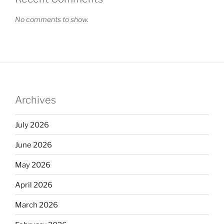
No comments to show.
Archives
July 2026
June 2026
May 2026
April 2026
March 2026