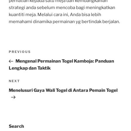
perhatian kepada satu meja dan kembangkanlah
strategi anda sebelum mencoba bagi meningkatkan
kuantiti meja. Melalui cara ini, Anda bisa lebih
memahami dinamika permainan yg bertindak berjalan.
Post
Previous
PREVIOUS
navigation
Post
Mengenal Permainan Togel Kamboja: Panduan
Lengkap dan Taktik
Next
NEXT
Post
Menelusuri Gaya Wali Togel di Antara Pemain Togel
Search