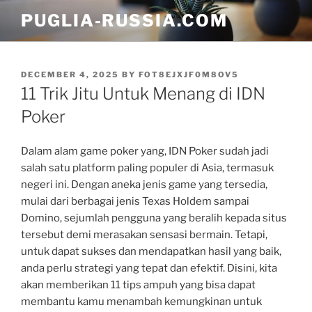
Skip
PUGLIA-RUSSIA.COM
to
content
POSTED
DECEMBER 4, 2025
BY
FOT8EJXJF0M8OV5
ON
11 Trik Jitu Untuk Menang di IDN
Poker
Dalam alam game poker yang, IDN Poker sudah jadi
salah satu platform paling populer di Asia, termasuk
negeri ini. Dengan aneka jenis game yang tersedia,
mulai dari berbagai jenis Texas Holdem sampai
Domino, sejumlah pengguna yang beralih kepada situs
tersebut demi merasakan sensasi bermain. Tetapi,
untuk dapat sukses dan mendapatkan hasil yang baik,
anda perlu strategi yang tepat dan efektif. Disini, kita
akan memberikan 11 tips ampuh yang bisa dapat
membantu kamu menambah kemungkinan untuk