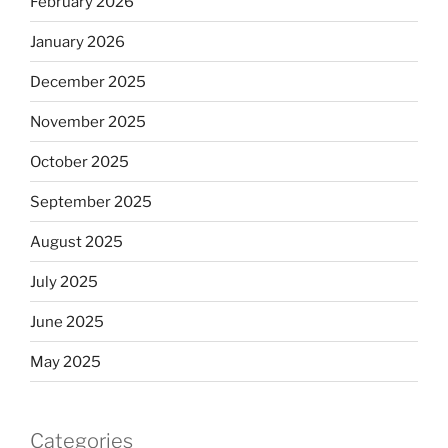
February 2026
January 2026
December 2025
November 2025
October 2025
September 2025
August 2025
July 2025
June 2025
May 2025
Categories