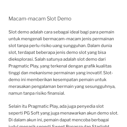
Macam-macam Slot Demo
Slot demo adalah cara sebagai ideal bagi para pemain
untuk mengenali bermacam-macam jenis permainan
slot tanpa perlu risiko uang sungguhan. Dalam dunia
slot, terdapat beberapa jenis demo slot yang bisa
dieksplorasi. Salah satunya adalah slot demo dari
Pragmatic Play, yang terkenal dengan grafik kualitas
tinggi dan mekanisme permainan yang inovatif. Slot-
demo ini memberikan kesempatan pemain untuk
merasakan pengalaman bermain yang sesungguhnya,
namun tanpa risiko finansial.
Selain itu Pragmatic Play, ada juga penyedia slot
seperti PG Soft yang juga menawarkan akun demo slot.
Di dalam akun ini, pemain dapat mencoba berbagai
judul menarik seperti Sweet Bonanza dan Starlight