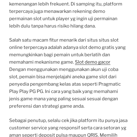
kemenangan lebih frekuent. Di samping itu, platform
terpercaya juga menawarkan rekening demo
permainan slot untuk player yg ingin uji permainan
lebih dulu tanpa harus risiko hilang dana.
Salah satu macam fitur menarik dari situs situs slot
online terpercaya adalah adanya slot demo gratis yang
memungkinkan bagi pemain untuk berlatih dan
memahami mekanisme game.
Slot demo gacor
Dengan menggunakan menggunakan akun uji coba
slot, pemain bisa menjelajahi aneka game slot dari
penyedia pengembang kelas atas seperti Pragmatic
Play Play PG PG. Ini cara yang baik yang memahami
jenis game mana yang paling sesuai sesuai dengan
preferensi dan strategi game anda.
Sebagai penutup, selalu cek jika platform itu punya jasa
customer service yang responsif serta cara setoran yg
aman seperti deposit pulsa maupun QRIS. Memilih