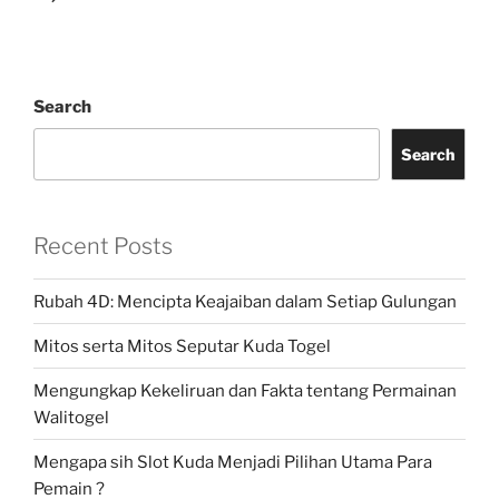
Search
Search
Recent Posts
Rubah 4D: Mencipta Keajaiban dalam Setiap Gulungan
Mitos serta Mitos Seputar Kuda Togel
Mengungkap Kekeliruan dan Fakta tentang Permainan
Walitogel
Mengapa sih Slot Kuda Menjadi Pilihan Utama Para
Pemain ?