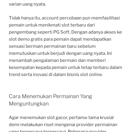
varian uang nyata.
Tidak hanya itu, account percobaan pun memfasilitasi
pemain untuk menikmati slot terbaru dari
pengembang seperti PG Soft. Dengan adanya akses ke
slot demo gratis para pemain dapat mendapatkan
sensasi bermain permainan baru sebelum
memutuskan untuk berjudi dengan uang nyata. Ini
menambah pengalaman bermain dan memberi
kesempatan kepada pemain untuk tetap terbaru dalam
trend serta inovasi di dalam bisnis slot online.
Cara Menemukan Permainan Yang
Menguntungkan
Agar menemukan slot gacor, pertama-tama krusial
demi melakukan riset mengenai provider permainan
yang terpercaya terpercaya. Beberapa provider