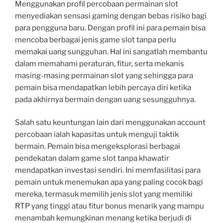
Menggunakan profil percobaan permainan slot
menyediakan sensasi gaming dengan bebas risiko bagi
para pengguna baru. Dengan profil ini para pemain bisa
mencoba berbagai jenis game slot tanpa perlu
memakai uang sungguhan. Hal ini sangatlah membantu
dalam memahami peraturan, fitur, serta mekanis
masing-masing permainan slot yang sehingga para
pemain bisa mendapatkan lebih percaya diri ketika
pada akhirnya bermain dengan uang sesungguhnya.
Salah satu keuntungan lain dari menggunakan account
percobaan ialah kapasitas untuk menguji taktik
bermain. Pemain bisa mengeksplorasi berbagai
pendekatan dalam game slot tanpa khawatir
mendapatkan investasi sendiri. Ini memfasilitasi para
pemain untuk menemukan apa yang paling cocok bagi
mereka, termasuk memilih jenis slot yang memiliki
RTP yang tinggi atau fitur bonus menarik yang mampu
menambah kemungkinan menang ketika berjudi di