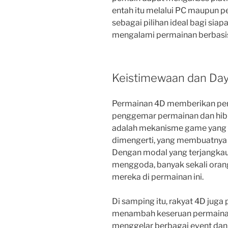
entah itu melalui PC maupun p
sebagai pilihan ideal bagi sia
mengalami permainan berbasis
Keistimewaan dan Day
Permainan 4D memberikan pen
penggemar permainan dan hib
adalah mekanisme game yang i
dimengerti, yang membuatnya 
Dengan modal yang terjangka
menggoda, banyak sekali oran
mereka di permainan ini.
Di samping itu, rakyat 4D juga 
menambah keseruan permainan.
menggelar berbagai event da