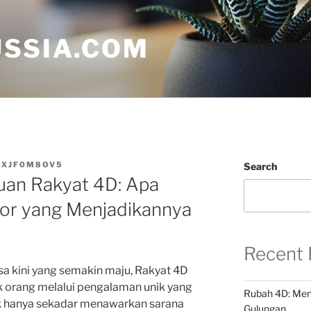
USSIA.COM
JXJF0M8OV5
Search
uan Rakyat 4D: Apa
tor yang Menjadikannya
Recent 
a kini yang semakin maju, Rakyat 4D
k orang melalui pengalaman unik yang
Rubah 4D: Menc
dak hanya sekadar menawarkan sarana
Gulungan