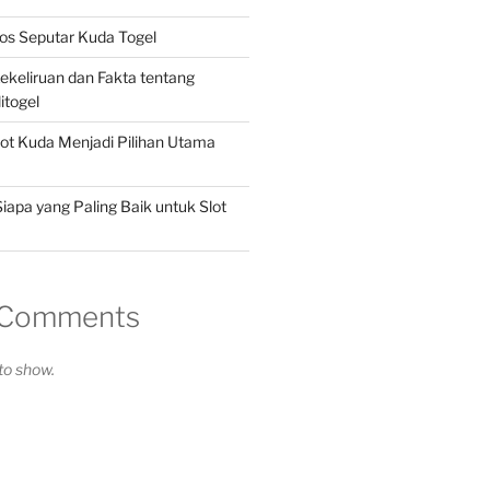
tos Seputar Kuda Togel
keliruan dan Fakta tentang
itogel
ot Kuda Menjadi Pilihan Utama
 Siapa yang Paling Baik untuk Slot
 Comments
o show.