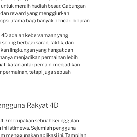
 untuk meraih hadiah besar. Gabungan
u dan reward yang menggiurkan
opsi utama bagi banyak pencari hiburan.
yat 4D adalah kebersamaan yang
 sering berbagi saran, taktik, dan
kan lingkungan yang hangat dan
k hanya menjadikan permainan lebih
at ikatan antar pemain, menjadikan
ar permainan, tetapi juga sebuah
engguna Rakyat 4D
 4D merupakan sebuah keunggulan
ini istimewa. Sejumlah pengguna
 menggunakan aplikasi ini. Tampilan