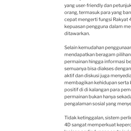
yang user-friendly dan petun
orang, termasuk para yang bar
cepat mengerti fungsi Rakyat
kepuasan pengguna dalam men
ditawarkan.
Selain kemudahan penggunaan
mendapatkan beragam pilihan y
permainan hingga informasi ber
semuanya bisa diakses denga
aktif dan diskusi juga menyed
membagikan kehidupan serta k
positif di di kalangan para pem
permainan bukan hanya sekada
pengalaman sosial yang meny
Tidak ketinggalan, sistem per
4D sangat memperkuat keperc