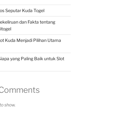
tos Seputar Kuda Togel
keliruan dan Fakta tentang
itogel
ot Kuda Menjadi Pilihan Utama
 Siapa yang Paling Baik untuk Slot
 Comments
o show.