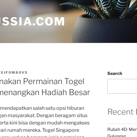
USSIA.COM
JXJF0M8OV5
Search
unakan Permainan Togel
menangkan Hadiah Besar
h mendapatkan salah satu opsi hiburan
Recent 
ngan masyarakat. Dengan beragam situs
eserta kini bisa dengan mudah mengakses
Rubah 4D: Menc
ari rumah mereka. Togel Singapore
Gulungan