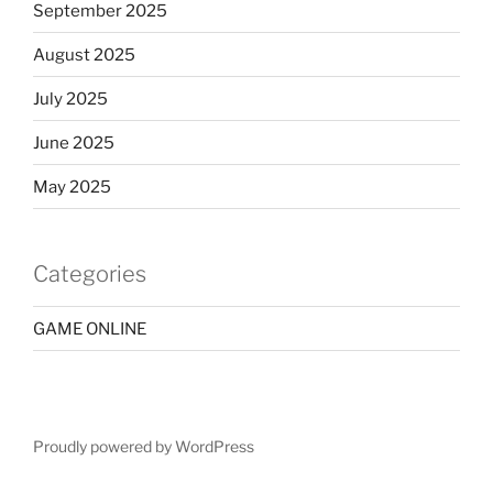
September 2025
August 2025
July 2025
June 2025
May 2025
Categories
GAME ONLINE
Proudly powered by WordPress