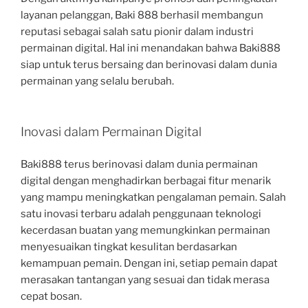
layanan pelanggan, Baki 888 berhasil membangun
reputasi sebagai salah satu pionir dalam industri
permainan digital. Hal ini menandakan bahwa Baki888
siap untuk terus bersaing dan berinovasi dalam dunia
permainan yang selalu berubah.
Inovasi dalam Permainan Digital
Baki888 terus berinovasi dalam dunia permainan
digital dengan menghadirkan berbagai fitur menarik
yang mampu meningkatkan pengalaman pemain. Salah
satu inovasi terbaru adalah penggunaan teknologi
kecerdasan buatan yang memungkinkan permainan
menyesuaikan tingkat kesulitan berdasarkan
kemampuan pemain. Dengan ini, setiap pemain dapat
merasakan tantangan yang sesuai dan tidak merasa
cepat bosan.