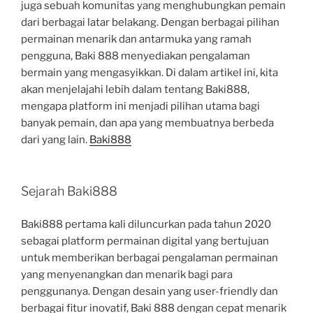
juga sebuah komunitas yang menghubungkan pemain
dari berbagai latar belakang. Dengan berbagai pilihan
permainan menarik dan antarmuka yang ramah
pengguna, Baki 888 menyediakan pengalaman
bermain yang mengasyikkan. Di dalam artikel ini, kita
akan menjelajahi lebih dalam tentang Baki888,
mengapa platform ini menjadi pilihan utama bagi
banyak pemain, dan apa yang membuatnya berbeda
dari yang lain.
Baki888
Sejarah Baki888
Baki888 pertama kali diluncurkan pada tahun 2020
sebagai platform permainan digital yang bertujuan
untuk memberikan berbagai pengalaman permainan
yang menyenangkan dan menarik bagi para
penggunanya. Dengan desain yang user-friendly dan
berbagai fitur inovatif, Baki 888 dengan cepat menarik