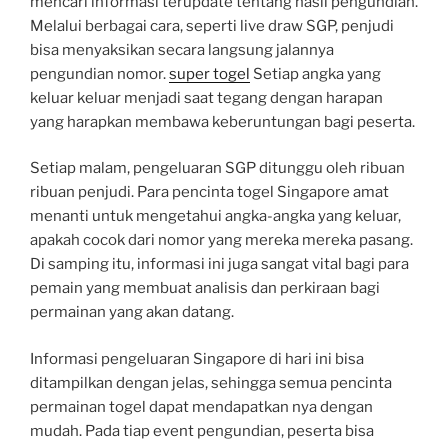
mencari informasi terupdate tentang hasil pengundian.
Melalui berbagai cara, seperti live draw SGP, penjudi
bisa menyaksikan secara langsung jalannya
pengundian nomor.
super togel
Setiap angka yang
keluar keluar menjadi saat tegang dengan harapan
yang harapkan membawa keberuntungan bagi peserta.
Setiap malam, pengeluaran SGP ditunggu oleh ribuan
ribuan penjudi. Para pencinta togel Singapore amat
menanti untuk mengetahui angka-angka yang keluar,
apakah cocok dari nomor yang mereka mereka pasang.
Di samping itu, informasi ini juga sangat vital bagi para
pemain yang membuat analisis dan perkiraan bagi
permainan yang akan datang.
Informasi pengeluaran Singapore di hari ini bisa
ditampilkan dengan jelas, sehingga semua pencinta
permainan togel dapat mendapatkan nya dengan
mudah. Pada tiap event pengundian, peserta bisa