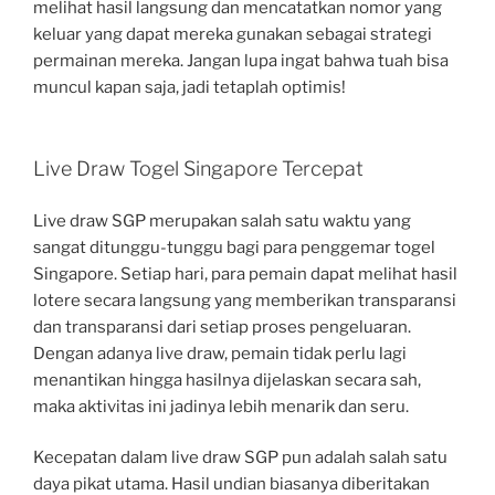
melihat hasil langsung dan mencatatkan nomor yang
keluar yang dapat mereka gunakan sebagai strategi
permainan mereka. Jangan lupa ingat bahwa tuah bisa
muncul kapan saja, jadi tetaplah optimis!
Live Draw Togel Singapore Tercepat
Live draw SGP merupakan salah satu waktu yang
sangat ditunggu-tunggu bagi para penggemar togel
Singapore. Setiap hari, para pemain dapat melihat hasil
lotere secara langsung yang memberikan transparansi
dan transparansi dari setiap proses pengeluaran.
Dengan adanya live draw, pemain tidak perlu lagi
menantikan hingga hasilnya dijelaskan secara sah,
maka aktivitas ini jadinya lebih menarik dan seru.
Kecepatan dalam live draw SGP pun adalah salah satu
daya pikat utama. Hasil undian biasanya diberitakan