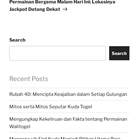
Permainan Bergema Malam Hari Ini: Lokasinya
Jackpot Datang Dekat
Search
Search
Recent Posts
Rubah 4D: Mencipta Keajaiban dalam Setiap Gulungan
Mitos serta Mitos Seputar Kuda Togel
Mengungkap Kekeliruan dan Fakta tentang Permainan
Walitogel
Mengapa sih Slot Kuda Menjadi Pilihan Utama Para