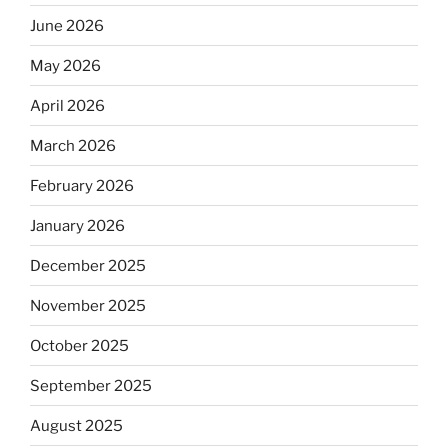
June 2026
May 2026
April 2026
March 2026
February 2026
January 2026
December 2025
November 2025
October 2025
September 2025
August 2025