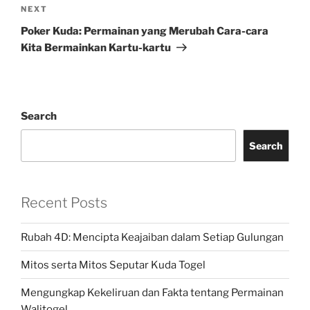
Next
NEXT
Post
Poker Kuda: Permainan yang Merubah Cara-cara
Kita Bermainkan Kartu-kartu
Search
Search
Recent Posts
Rubah 4D: Mencipta Keajaiban dalam Setiap Gulungan
Mitos serta Mitos Seputar Kuda Togel
Mengungkap Kekeliruan dan Fakta tentang Permainan
Walitogel