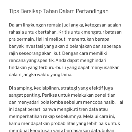
Tips Bersikap Tahan Dalam Pertandingan
Dalam lingkungan remaja judi angka, ketegasan adalah
rahasia untuk bertahan. Kritis untuk mengatur batasan
pra bermain. Hal ini meliputi menentukan berapa
banyak investasi yang akan dibelanjakan dan seberapa
rajin seseorang akan ikut. Dengan cara memiliki
rencana yang spesifik, Anda dapat menghindari
tindakan yang terburu-buru yang dapat menyusahkan
dalam jangka waktu yang lama.
Di samping, kedisiplinan, strategi yang efektif juga
sangat penting. Periksa untuk melakukan penelitian
dan menyadari pola lomba sebelum mencoba nasib. Hal
ini dapat berarti bahwa mengikuti tren data atau
memperhatikan rekap sebelumnya. Melalui cara ini,
kamu mendapatkan probabilitas yang lebih baik untuk
membuat keputusan yang berdasarkan data, bukan