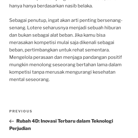
hanya hanya berdasarkan nasib belaka.
Sebagai penutup, ingat akan arti penting bersenang-
senang. Lotere seharusnya menjadi sebuah hiburan
dan bukan sebagai alat beban. Jika kamu bisa
merasakan kompetisi mulai saja dikenali sebagai
beban, pertimbangkan untuk rehat sementara.
Mengelola perasaan dan menjaga pandangan positif
mungkin menolong seseorang bertahan lama dalam
kompetisi tanpa merusak mengurangi kesehatan
mental seseorang.
Post
Previous
PREVIOUS
navigation
Post
Rubah 4D: Inovasi Terbaru dalam Teknologi
Perjudian