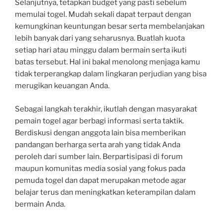
Selanjutnya, tetapkan budget yang pasti sebelum
memulai togel. Mudah sekali dapat terpaut dengan
kemungkinan keuntungan besar serta membelanjakan
lebih banyak dari yang seharusnya. Buatlah kuota
setiap hari atau minggu dalam bermain serta ikuti
batas tersebut. Hal ini bakal menolong menjaga kamu
tidak terperangkap dalam lingkaran perjudian yang bisa
merugikan keuangan Anda.
Sebagai langkah terakhir, ikutlah dengan masyarakat
pemain togel agar berbagi informasi serta taktik.
Berdiskusi dengan anggota lain bisa memberikan
pandangan berharga serta arah yang tidak Anda
peroleh dari sumber lain. Berpartisipasi di forum
maupun komunitas media sosial yang fokus pada
pemuda togel dan dapat merupakan metode agar
belajar terus dan meningkatkan keterampilan dalam
bermain Anda.