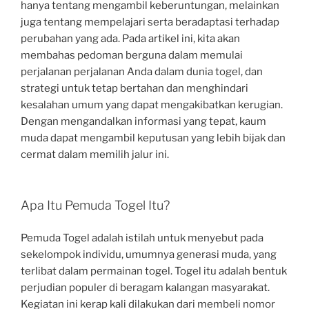
hanya tentang mengambil keberuntungan, melainkan
juga tentang mempelajari serta beradaptasi terhadap
perubahan yang ada. Pada artikel ini, kita akan
membahas pedoman berguna dalam memulai
perjalanan perjalanan Anda dalam dunia togel, dan
strategi untuk tetap bertahan dan menghindari
kesalahan umum yang dapat mengakibatkan kerugian.
Dengan mengandalkan informasi yang tepat, kaum
muda dapat mengambil keputusan yang lebih bijak dan
cermat dalam memilih jalur ini.
Apa Itu Pemuda Togel Itu?
Pemuda Togel adalah istilah untuk menyebut pada
sekelompok individu, umumnya generasi muda, yang
terlibat dalam permainan togel. Togel itu adalah bentuk
perjudian populer di beragam kalangan masyarakat.
Kegiatan ini kerap kali dilakukan dari membeli nomor