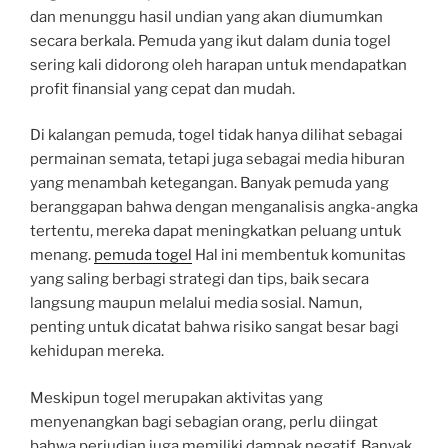
dan menunggu hasil undian yang akan diumumkan
secara berkala. Pemuda yang ikut dalam dunia togel
sering kali didorong oleh harapan untuk mendapatkan
profit finansial yang cepat dan mudah.
Di kalangan pemuda, togel tidak hanya dilihat sebagai
permainan semata, tetapi juga sebagai media hiburan
yang menambah ketegangan. Banyak pemuda yang
beranggapan bahwa dengan menganalisis angka-angka
tertentu, mereka dapat meningkatkan peluang untuk
menang.
pemuda togel
Hal ini membentuk komunitas
yang saling berbagi strategi dan tips, baik secara
langsung maupun melalui media sosial. Namun,
penting untuk dicatat bahwa risiko sangat besar bagi
kehidupan mereka.
Meskipun togel merupakan aktivitas yang
menyenangkan bagi sebagian orang, perlu diingat
bahwa perjudian juga memiliki dampak negatif. Banyak