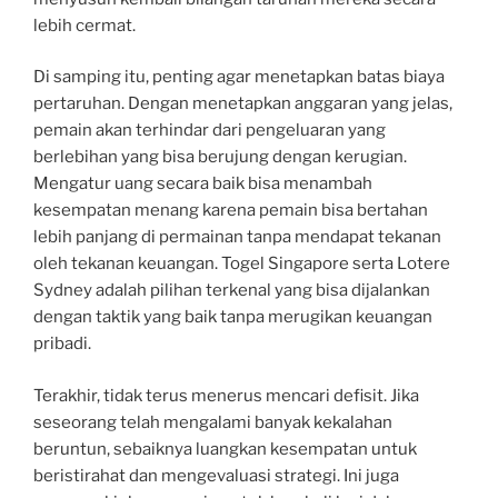
lebih cermat.
Di samping itu, penting agar menetapkan batas biaya
pertaruhan. Dengan menetapkan anggaran yang jelas,
pemain akan terhindar dari pengeluaran yang
berlebihan yang bisa berujung dengan kerugian.
Mengatur uang secara baik bisa menambah
kesempatan menang karena pemain bisa bertahan
lebih panjang di permainan tanpa mendapat tekanan
oleh tekanan keuangan. Togel Singapore serta Lotere
Sydney adalah pilihan terkenal yang bisa dijalankan
dengan taktik yang baik tanpa merugikan keuangan
pribadi.
Terakhir, tidak terus menerus mencari defisit. Jika
seseorang telah mengalami banyak kekalahan
beruntun, sebaiknya luangkan kesempatan untuk
beristirahat dan mengevaluasi strategi. Ini juga