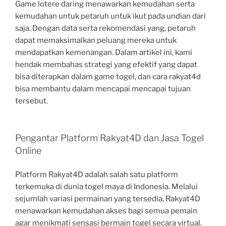
Game lotere daring menawarkan kemudahan serta
kemudahan untuk petaruh untuk ikut pada undian dari
saja. Dengan data serta rekomendasi yang, petaruh
dapat memaksimalkan peluang mereka untuk
mendapatkan kemenangan. Dalam artikel ini, kami
hendak membahas strategi yang efektif yang dapat
bisa diterapkan dalam game togel, dan cara rakyat4d
bisa membantu dalam mencapai mencapai tujuan
tersebut.
Pengantar Platform Rakyat4D dan Jasa Togel
Online
Platform Rakyat4D adalah salah satu platform
terkemuka di dunia togel maya di Indonesia. Melalui
sejumlah variasi permainan yang tersedia, Rakyat4D
menawarkan kemudahan akses bagi semua pemain
agar menikmati sensasi bermain togel secara virtual.