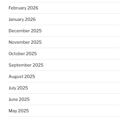
February 2026
January 2026
December 2025
November 2025
October 2025
September 2025
August 2025
July 2025
June 2025
May 2025