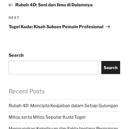
navigation
Post
Rubah 4D: Seni dan Ilmu di Dalamnya
Next
NEXT
Post
Togel Kuda: Kisah Sukses Pemain Profesional
Search
Search
Recent Posts
Rubah 4D: Mencipta Keajaiban dalam Setiap Gulungan
Mitos serta Mitos Seputar Kuda Togel
Mengungkap Kekeliruan dan Fakta tentang Permainan