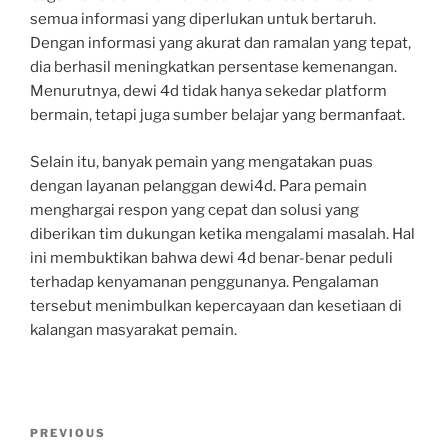
semua informasi yang diperlukan untuk bertaruh.
Dengan informasi yang akurat dan ramalan yang tepat,
dia berhasil meningkatkan persentase kemenangan.
Menurutnya, dewi 4d tidak hanya sekedar platform
bermain, tetapi juga sumber belajar yang bermanfaat.
Selain itu, banyak pemain yang mengatakan puas
dengan layanan pelanggan dewi4d. Para pemain
menghargai respon yang cepat dan solusi yang
diberikan tim dukungan ketika mengalami masalah. Hal
ini membuktikan bahwa dewi 4d benar-benar peduli
terhadap kenyamanan penggunanya. Pengalaman
tersebut menimbulkan kepercayaan dan kesetiaan di
kalangan masyarakat pemain.
Post
Previous
PREVIOUS