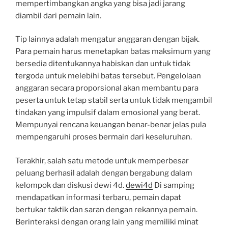
mempertimbangkan angka yang bisa jadi jarang
diambil dari pemain lain.
Tip lainnya adalah mengatur anggaran dengan bijak.
Para pemain harus menetapkan batas maksimum yang
bersedia ditentukannya habiskan dan untuk tidak
tergoda untuk melebihi batas tersebut. Pengelolaan
anggaran secara proporsional akan membantu para
peserta untuk tetap stabil serta untuk tidak mengambil
tindakan yang impulsif dalam emosional yang berat.
Mempunyai rencana keuangan benar-benar jelas pula
mempengaruhi proses bermain dari keseluruhan.
Terakhir, salah satu metode untuk memperbesar
peluang berhasil adalah dengan bergabung dalam
kelompok dan diskusi dewi 4d.
dewi4d
Di samping
mendapatkan informasi terbaru, pemain dapat
bertukar taktik dan saran dengan rekannya pemain.
Berinteraksi dengan orang lain yang memiliki minat