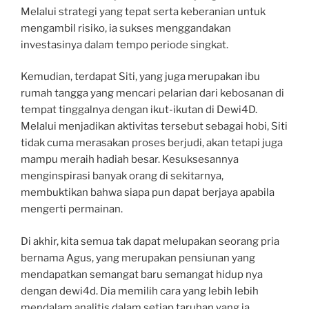
Melalui strategi yang tepat serta keberanian untuk
mengambil risiko, ia sukses menggandakan
investasinya dalam tempo periode singkat.
Kemudian, terdapat Siti, yang juga merupakan ibu
rumah tangga yang mencari pelarian dari kebosanan di
tempat tinggalnya dengan ikut-ikutan di Dewi4D.
Melalui menjadikan aktivitas tersebut sebagai hobi, Siti
tidak cuma merasakan proses berjudi, akan tetapi juga
mampu meraih hadiah besar. Kesuksesannya
menginspirasi banyak orang di sekitarnya,
membuktikan bahwa siapa pun dapat berjaya apabila
mengerti permainan.
Di akhir, kita semua tak dapat melupakan seorang pria
bernama Agus, yang merupakan pensiunan yang
mendapatkan semangat baru semangat hidup nya
dengan dewi4d. Dia memilih cara yang lebih lebih
mendalam analitis dalam setiap taruhan yang ia